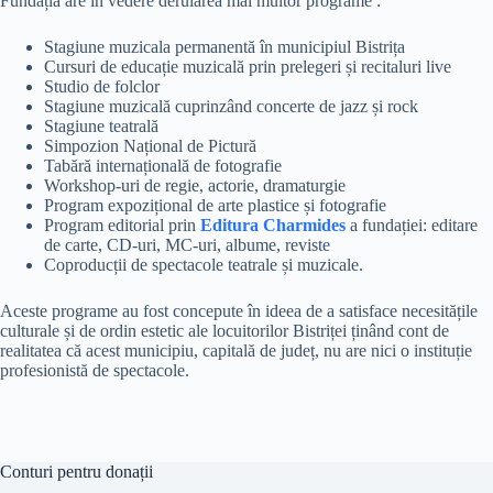
Fundația are în vedere derularea mai multor programe :
Stagiune muzicala permanentă în municipiul Bistrița
Cursuri de educație muzicală prin prelegeri și recitaluri live
Studio de folclor
Stagiune muzicală cuprinzând concerte de jazz și rock
Stagiune teatrală
Simpozion Național de Pictură
Tabără internațională de fotografie
Workshop-uri de regie, actorie, dramaturgie
Program expozițional de arte plastice și fotografie
Program editorial prin
Editura Charmides
a fundației: editare
de carte, CD-uri, MC-uri, albume, reviste
Coproducții de spectacole teatrale și muzicale.
Aceste programe au fost concepute în ideea de a satisface necesitățile
culturale și de ordin estetic ale locuitorilor Bistriței ținând cont de
realitatea că acest municipiu, capitală de județ, nu are nici o instituție
profesionistă de spectacole.
Conturi pentru donații