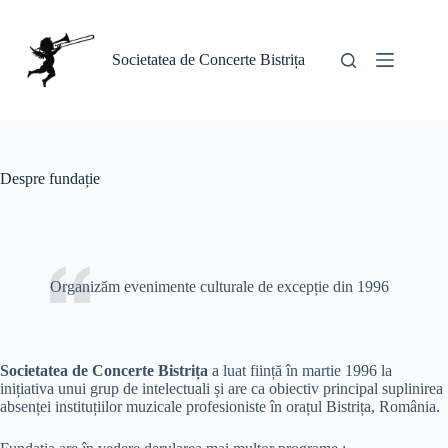
Sari
la
conținut
Societatea de Concerte Bistrița
Despre fundație
Organizăm evenimente culturale de excepție din 1996
Societatea de Concerte Bistrița
a luat ființă în martie 1996 la
inițiativa unui grup de intelectuali și are ca obiectiv principal suplinirea
absenței instituțiilor muzicale profesioniste în orațul Bistrița, România.