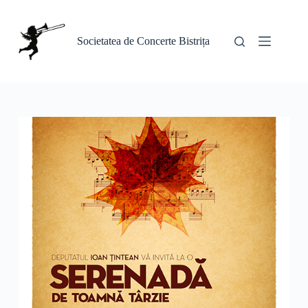
Sari
la
conținut
Societatea de Concerte Bistrița