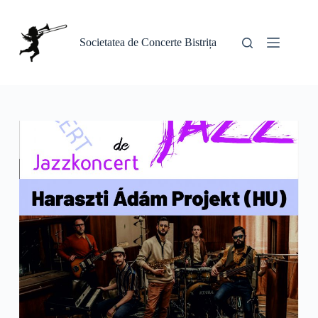
Sari
la
conținut
Societatea de Concerte Bistrița