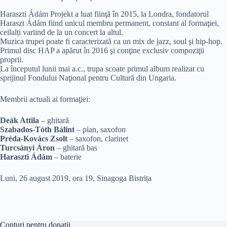
Haraszti Ádám Projekt a luat fiinţă în 2015, la Londra, fondatorul
Haraszt Ádám fiind unicul membru permanent, constant al formaţiei,
ceilalți variind de la un concert la altul.
Muzica trupei poate fi caracterizată ca un mix de jazz, soul şi hip-hop.
Primul disc HAP a apărut în 2016 şi conţine exclusiv compoziţii
proprii.
La începutul lunii mai a.c., trupa scoate primul album realizat cu
sprijinul Fondului Naţional pentru Cultură din Ungaria.
Membrii actuali ai formaţiei:
Deák Attila
– ghitară
Szabados-Tóth Bálint
– pian, saxofon
Préda-Kovács Zsolt
– saxofon, clarinet
Turcsányi Áron
– ghitară bas
Haraszti Ádám
– baterie
Luni, 26 august 2019, ora 19, Sinagoga Bistrița
Conturi pentru donații