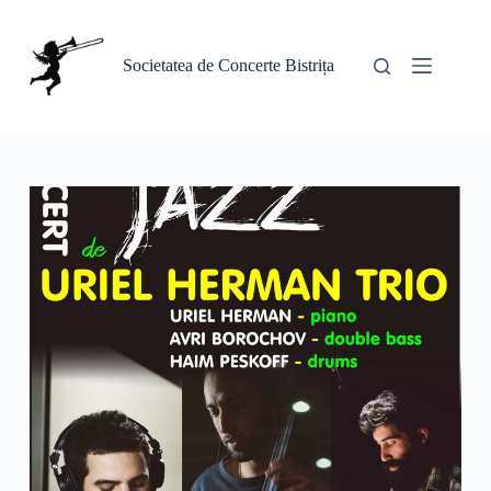
Sari
la
conținut
Societatea de Concerte Bistrița