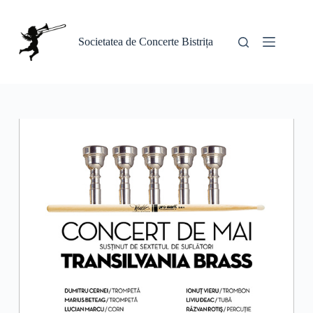
Sari
la
conținut
Societatea de Concerte Bistrița