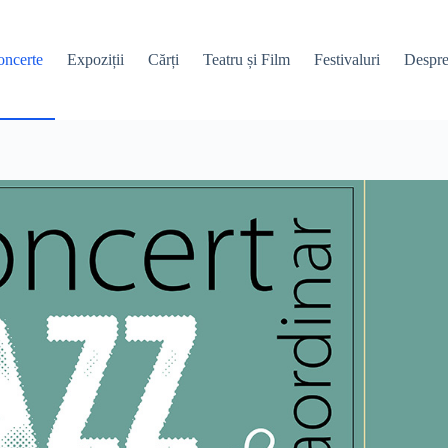
ncerte
Expoziții
Cărți
Teatru și Film
Festivaluri
Despre