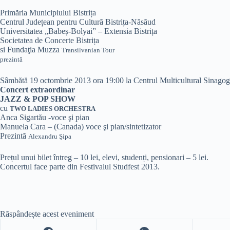
Primăria Municipiului Bistrița
Centrul Județean pentru Cultură Bistrița-Năsăud
Universitatea „Babeș-Bolyai” – Extensia Bistrița
Societatea de Concerte Bistrița
si Fundaţia Muzza
Transilvanian Tour
prezintă
Sâmbătă 19 octombrie 2013 ora 19:00 la Centrul Multicultural Sinagoga
Concert extraordinar
JAZZ & POP SHOW
cu
TWO LADIES ORCHESTRA
Anca Sigartău -voce şi pian
Manuela Cara – (Canada) voce şi pian/sintetizator
Prezintă
Alexandru Şipa
Prețul unui bilet întreg – 10 lei, elevi, studenți, pensionari – 5 lei.
Concertul face parte din Festivalul Studfest 2013.
Răspândește acest eveniment