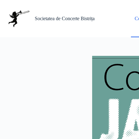
Sari
la
conținut
Societatea de Concerte Bistrița
Co