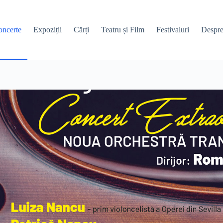
ncerte
Expoziții
Cărți
Teatru și Film
Festivaluri
Despre