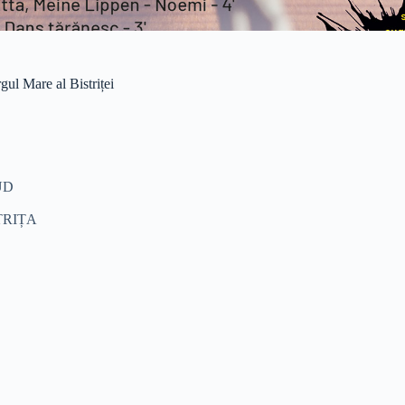
Mare al Bistriței
UD
TRIȚA