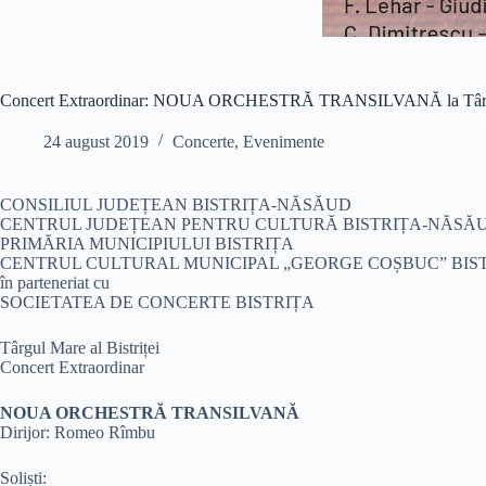
Concert Extraordinar: NOUA ORCHESTRĂ TRANSILVANĂ la Târgul 
24 august 2019
Concerte
,
Evenimente
CONSILIUL JUDEȚEAN BISTRIȚA-NĂSĂUD
CENTRUL JUDEȚEAN PENTRU CULTURĂ BISTRIȚA-NĂSĂ
PRIMĂRIA MUNICIPIULUI BISTRIȚA
CENTRUL CULTURAL MUNICIPAL „GEORGE COȘBUC” BIS
în parteneriat cu
SOCIETATEA DE CONCERTE BISTRIȚA
Târgul Mare al Bistriței
Concert Extraordinar
NOUA ORCHESTRĂ TRANSILVANĂ
Dirijor: Romeo Rîmbu
Soliști: