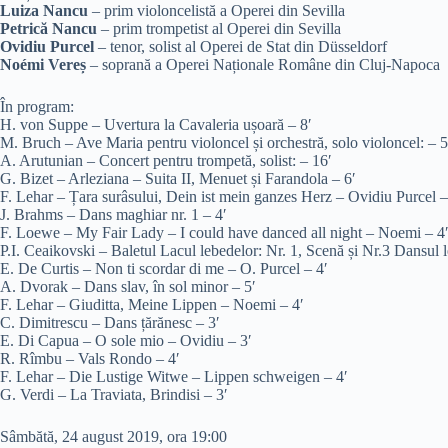
Luiza Nancu
– prim violoncelistă a Operei din Sevilla
Petrică Nancu
– prim trompetist al Operei din Sevilla
Ovidiu Purcel
– tenor, solist al Operei de Stat din Düsseldorf
Noémi Vereș
– soprană a Operei Naționale Române din Cluj-Napoca
În program:
H. von Suppe – Uvertura la Cavaleria ușoară – 8′
M. Bruch – Ave Maria pentru violoncel și orchestră, solo violoncel: – 5
A. Arutunian – Concert pentru trompetă, solist: – 16′
G. Bizet – Arleziana – Suita II, Menuet și Farandola – 6′
F. Lehar – Țara surâsului, Dein ist mein ganzes Herz – Ovidiu Purcel –
J. Brahms – Dans maghiar nr. 1 – 4′
F. Loewe – My Fair Lady – I could have danced all night – Noemi – 4
P.I. Ceaikovski – Baletul Lacul lebedelor: Nr. 1, Scenă și Nr.3 Dansul 
E. De Curtis – Non ti scordar di me – O. Purcel – 4′
A. Dvorak – Dans slav, în sol minor – 5′
F. Lehar – Giuditta, Meine Lippen – Noemi – 4′
C. Dimitrescu – Dans țărănesc – 3′
E. Di Capua – O sole mio – Ovidiu – 3′
R. Rîmbu – Vals Rondo – 4′
F. Lehar – Die Lustige Witwe – Lippen schweigen – 4′
G. Verdi – La Traviata, Brindisi – 3′
Sâmbătă, 24 august 2019, ora 19:00