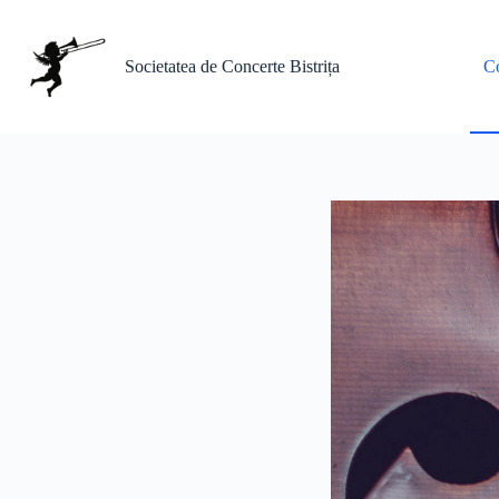
Sari
la
conținut
Societatea de Concerte Bistrița
Co