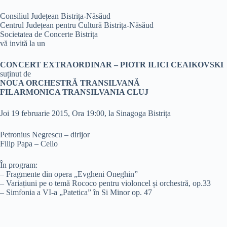
Consiliul Județean Bistrița-Năsăud
Centrul Județean pentru Cultură Bistrița-Năsăud
Societatea de Concerte Bistrița
vă invită la un
CONCERT EXTRAORDINAR – PIOTR ILICI CEAIKOVSKI
suținut de
NOUA ORCHESTRĂ TRANSILVANĂ
FILARMONICA TRANSILVANIA CLUJ
Joi 19 februarie 2015, Ora 19:00, la Sinagoga Bistrița
Petronius Negrescu – dirijor
Filip Papa – Cello
În program:
– Fragmente din opera „Evgheni Oneghin”
– Variațiuni pe o temă Rococo pentru violoncel și orchestră, op.33
– Simfonia a VI-a „Patetica” în Si Minor op. 47