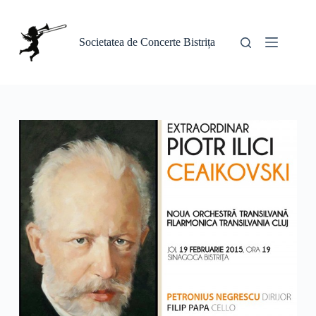
Sari
la
conținut
Societatea de Concerte Bistrița