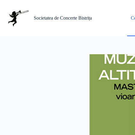
Sari
la
conținut
Societatea de Concerte Bistrița
Co