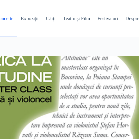
ncerte
Expoziții
Cărți
Teatru și Film
Festivaluri
Despre