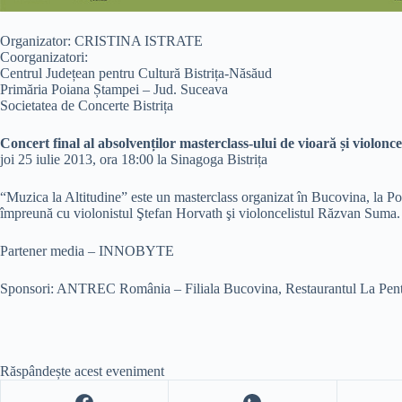
Organizator: CRISTINA ISTRATE
Coorganizatori:
Centrul Județean pentru Cultură Bistrița-Năsăud
Primăria Poiana Ștampei – Jud. Suceava
Societatea de Concerte Bistrița
Concert final al absolvenților masterclass-ului de vioară și violonc
joi 25 iulie 2013, ora 18:00 la Sinagoga Bistrița
“Muzica la Altitudine” este un masterclass organizat în Bucovina, la Poi
împreună cu violonistul Ştefan Horvath şi violoncelistul Răzvan Suma.
Partener media – INNOBYTE
Sponsori: ANTREC România – Filiala Bucovina, Restaurantul La Pent
Răspândește acest eveniment