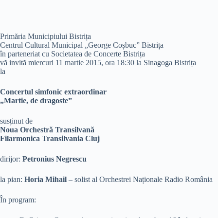
Primăria Municipiului Bistrița
Centrul Cultural Municipal „George Coșbuc” Bistrița
în parteneriat cu Societatea de Concerte Bistrița
vă invită miercuri 11 martie 2015, ora 18:30 la Sinagoga Bistrița
la
Concertul simfonic extraordinar
„Martie, de dragoste”
susținut de
Noua Orchestră Transilvană
Filarmonica Transilvania Cluj
dirijor:
Petronius Negrescu
la pian:
Horia Mihail
– solist al Orchestrei Naționale Radio România
În program: