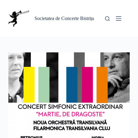
Sari
la
conținut
Societatea de Concerte Bistrița