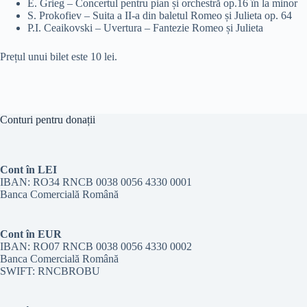
E. Grieg – Concertul pentru pian și orchestră op.16 în la minor
S. Prokofiev – Suita a II-a din baletul Romeo și Julieta op. 64
P.I. Ceaikovski – Uvertura – Fantezie Romeo și Julieta
Prețul unui bilet este 10 lei.
Conturi pentru donații
Cont în LEI
IBAN: RO34 RNCB 0038 0056 4330 0001
Banca Comercială Română
Cont în EUR
IBAN: RO07 RNCB 0038 0056 4330 0002
Banca Comercială Română
SWIFT: RNCBROBU