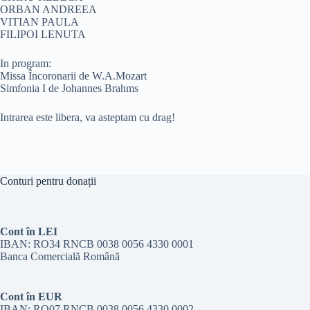
ORBAN ANDREEA
VITIAN PAULA
FILIPOI LENUTA
In program:
Missa Încoronarii de W.A.Mozart
Simfonia I de Johannes Brahms
Intrarea este libera, va asteptam cu drag!
Conturi pentru donații
Cont în LEI
IBAN: RO34 RNCB 0038 0056 4330 0001
Banca Comercială Română
Cont în EUR
IBAN: RO07 RNCB 0038 0056 4330 0002