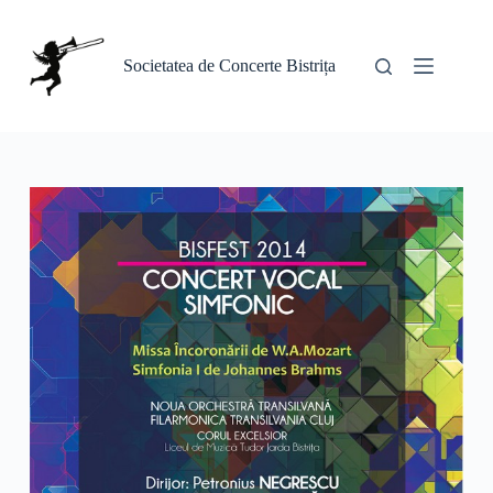
Sari
la
conținut
Societatea de Concerte Bistrița