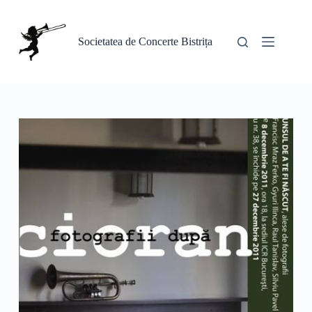
Sari
la
conținut
Societatea de Concerte Bistrița