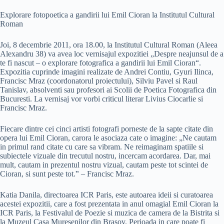
Explorare fotopoetica a gandirii lui Emil Cioran la Institutul Cultural
Roman
Joi, 8 decembrie 2011, ora 18.00, la Institutul Cultural Roman (Aleea
Alexandru 38) va avea loc vernisajul expozitiei „Despre neajunsul de a
te fi nascut – o explorare fotografica a gandirii lui Emil Cioran“.
Expozitia cuprinde imagini realizate de Andrei Contiu, Gyuri Ilinca,
Francisc Mraz (coordonatorul proiectului), Silviu Pavel si Raul
Tanislav, absolventi sau profesori ai Scolii de Poetica Fotografica din
Bucuresti. La vernisaj vor vorbi criticul literar Livius Ciocarlie si
Francisc Mraz.
Fiecare dintre cei cinci artisti fotografi porneste de la sapte citate din
opera lui Emil Cioran, carora le asociaza cate o imagine: „Ne cautam
in primul rand citate cu care sa vibram. Ne reimaginam spatiile si
subiectele vizuale din trecutul nostru, incercam acordarea. Dar, mai
mult, cautam in prezentul nostru vizual, cautam peste tot scintei de
Cioran, si sunt peste tot.‟ – Francisc Mraz.
Katia Danila, directoarea ICR Paris, este autoarea ideii si curatoarea
acestei expozitii, care a fost prezentata in anul omagial Emil Cioran la
ICR Paris, la Festivalul de Poezie si muzica de camera de la Bistrita si
la Muzeul Casa Muresenilor din Brasov. Perioada in care poate fi