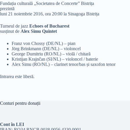
Fundația culturală „Societatea de Concerte” Bistrița
prezintă
luni 21 noiembrie 2016, ora 20:00 la Sinagoga Bistrița
Turneul de jazz
Echoes of Bucharest
susținut de
Alex Simu Quintet
Franz von Chossy (DE/NL) – pian
Jörg Brinkmann (DE/NL) – violoncel
George Dumitriu (RO/NL) – violă / chitară
Kristijan Krajnčan (SI/NL) – violoncel / baterie
Alex Simu (RO/NL) – clarinet tenor/bas și saxofon tenor
Intrarea este liberă.
Conturi pentru donații
Cont în LEI
IBAN: RO34 RNCB 0038 0056 4330 0001