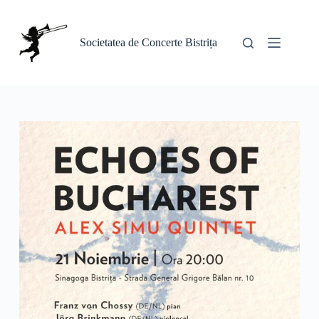
Sari
la
conținut
Societatea de Concerte Bistrița