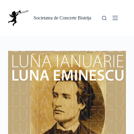
Sari
la
conținut
Societatea de Concerte Bistrița