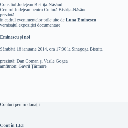
Consiliul Județean Bistrița-Năsăud
Centrul Județean pentru Cultură Bistrița-Năsăud
prezintă
în cadrul evenimentelor prilejuite de
Luna Eminescu
vernisajul expoziției documentare
Eminescu și noi
Sâmbătă 18 ianuarie 2014, ora 17:30 la Sinagoga Bistrița
prezintă: Dan Coman și Vasile Gogea
amfitrion: Gavril Țărmure
Conturi pentru donații
Cont în LEI