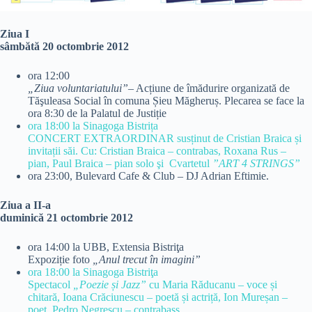
Ziua I
sâmbătă 20 octombrie 2012
ora 12:00
„Ziua voluntariatului”
– Acțiune de îmădurire organizată de
Tăşuleasa Social în comuna Șieu Măgheruș. Plecarea se face la
ora 8:30 de la Palatul de Justiție
ora 18:00 la Sinagoga Bistrița
CONCERT EXTRAORDINAR susținut de Cristian Braica și
invitații săi. Cu: Cristian Braica – contrabas, Roxana Rus –
pian, Paul Braica – pian solo şi Cvartetul
”ART 4 STRINGS”
ora 23:00, Bulevard Cafe & Club – DJ Adrian Eftimie.
Ziua a II-a
duminică 21 octombrie 2012
ora 14:00 la UBB, Extensia Bistriţa
Expoziție foto
„Anul trecut în imagini”
ora 18:00 la Sinagoga Bistriţa
Spectacol
„Poezie și Jazz”
cu Maria Răducanu – voce și
chitară, Ioana Crăciunescu – poetă și actriță, Ion Mureșan –
poet, Pedro Negrescu – contrabass