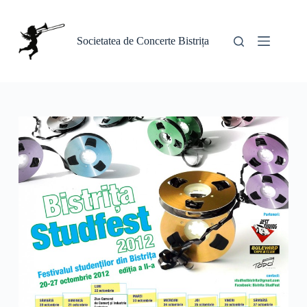
Sari
la
conținut
Societatea de Concerte Bistrița