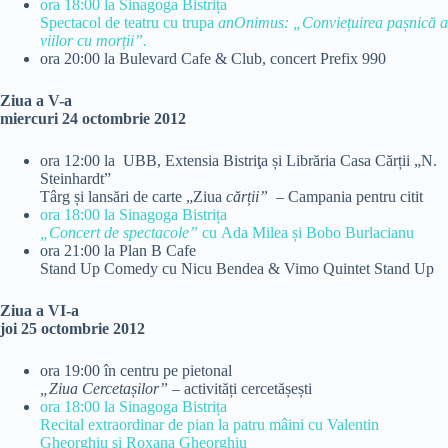
ora 18:00 la Sinagoga Bistrița
Spectacol de teatru cu trupa
anOnimus: „Conviețuirea pașnică a
viilor cu morții”.
ora 20:00 la Bulevard Cafe & Club, concert Prefix 990
Ziua a V-a
miercuri 24 octombrie 2012
ora 12:00 la UBB, Extensia Bistriţa și Librăria Casa Cărții „N.
Steinhardt”
Târg și lansări de carte „Ziua
cărții”
– Campania pentru citit
ora 18:00 la Sinagoga Bistrița
„Concert de spectacole”
cu Ada Milea și Bobo Burlacianu
ora 21:00 la Plan B Cafe
Stand Up Comedy cu Nicu Bendea & Vimo Quintet Stand Up
Ziua a VI-a
joi 25 octombrie 2012
ora 19:00 în centru pe pietonal
„Ziua Cercetașilor”
– activități cercetășești
ora 18:00 la Sinagoga Bistrița
Recital extraordinar de pian la patru mâini cu Valentin
Gheorghiu şi Roxana Gheorghiu