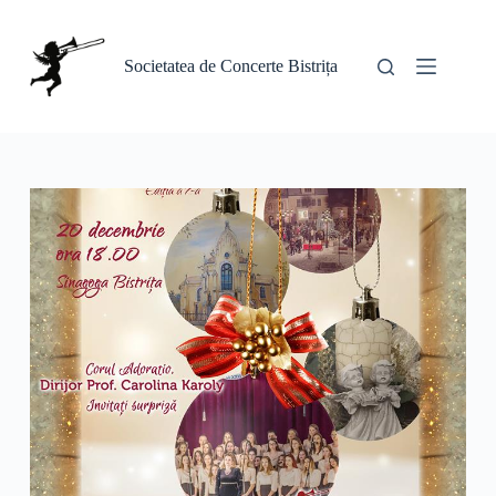
Sari
la
conținut
Societatea de Concerte Bistrița