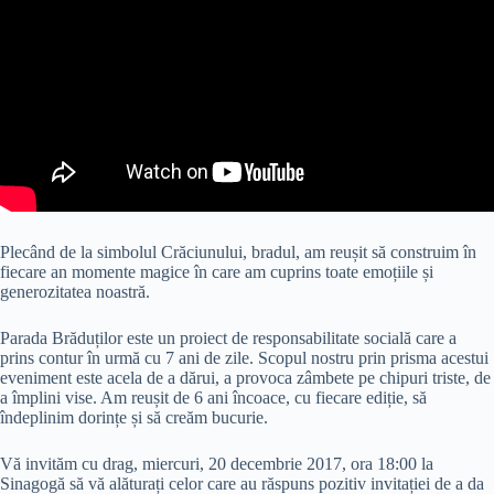
Plecând de la simbolul Crăciunului, bradul, am reușit să construim în
fiecare an momente magice în care am cuprins toate emoțiile și
generozitatea noastră.
Parada Brăduților este un proiect de responsabilitate socială care a
prins contur în urmă cu 7 ani de zile. Scopul nostru prin prisma acestui
eveniment este acela de a dărui, a provoca zâmbete pe chipuri triste, de
a împlini vise. Am reușit de 6 ani încoace, cu fiecare ediție, să
îndeplinim dorințe și să creăm bucurie.
Vă invităm cu drag, miercuri, 20 decembrie 2017, ora 18:00 la
Sinagogă să vă alăturați celor care au răspuns pozitiv invitației de a da