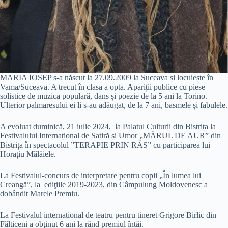
MARIA IOSEP s-a născut la 27.09.2009 la Suceava și locuiește în
Vama/Suceava. A trecut în clasa a opta. Apariții publice cu piese
solistice de muzica populară, dans și poezie de la 5 ani la Torino.
Ulterior palmaresului ei li s-au adăugat, de la 7 ani, basmele și fabulele.
A evoluat duminică, 21 iulie 2024, la Palatul Culturii din Bistrița la
Festivalului Internațional de Satiră și Umor „MĂRUL DE AUR” din
Bistrița în spectacolul ”TERAPIE PRIN RÂS” cu participarea lui
Horațiu Mălăiele.
La Festivalul-concurs de interpretare pentru copii „În lumea lui
Creangă”, la ediţiile 2019-2023, din Câmpulung Moldovenesc a
dobândit Marele Premiu.
La Festivalul international de teatru pentru tineret Grigore Birlic din
Fălticeni a obținut 6 ani la rând premiul întâi.