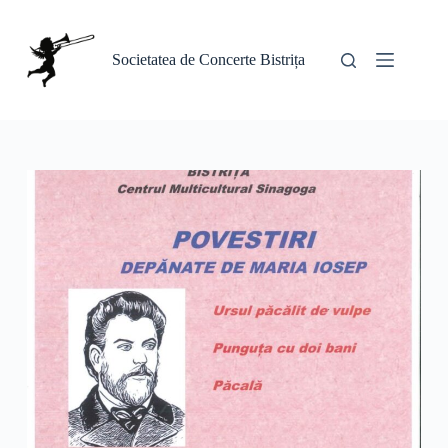
Sari
la
conținut
Societatea de Concerte Bistrița