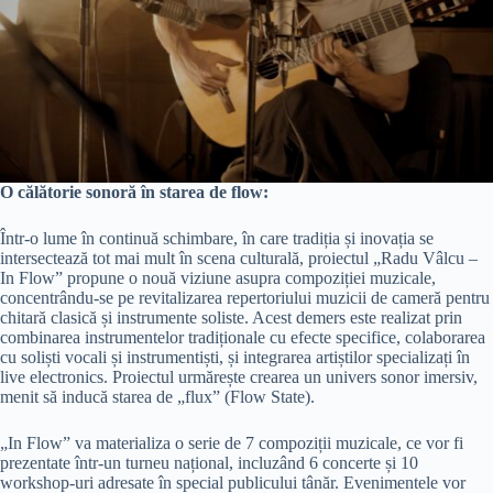
O călătorie sonoră în starea de flow:
Într-o lume în continuă schimbare, în care tradiția și inovația se
intersectează tot mai mult în scena culturală, proiectul „Radu Vâlcu –
In Flow” propune o nouă viziune asupra compoziției muzicale,
concentrându-se pe revitalizarea repertoriului muzicii de cameră pentru
chitară clasică și instrumente soliste. Acest demers este realizat prin
combinarea instrumentelor tradiționale cu efecte specifice, colaborarea
cu soliști vocali și instrumentiști, și integrarea artiștilor specializați în
live electronics. Proiectul urmărește crearea un univers sonor imersiv,
menit să inducă starea de „flux” (Flow State).
„In Flow” va materializa o serie de 7 compoziții muzicale, ce vor fi
prezentate într-un turneu național, incluzând 6 concerte și 10
workshop-uri adresate în special publicului tânăr. Evenimentele vor