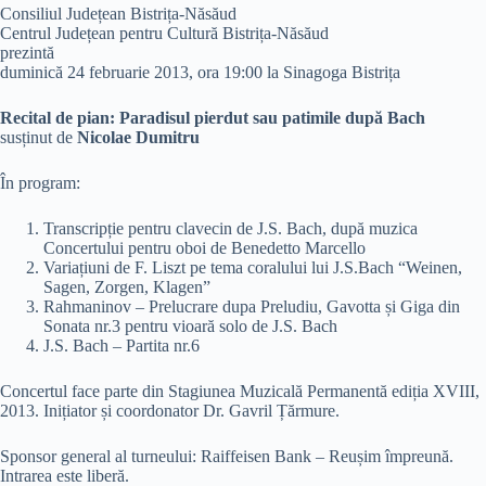
Consiliul Județean Bistrița-Năsăud
Centrul Județean pentru Cultură Bistrița-Năsăud
prezintă
duminică 24 februarie 2013, ora 19:00 la Sinagoga Bistrița
Recital de pian: Paradisul pierdut sau patimile după Bach
susținut de
Nicolae Dumitru
În program:
Transcripție pentru clavecin de J.S. Bach, după muzica
Concertului pentru oboi de Benedetto Marcello
Variațiuni de F. Liszt pe tema coralului lui J.S.Bach “Weinen,
Sagen, Zorgen, Klagen”
Rahmaninov – Prelucrare dupa Preludiu, Gavotta și Giga din
Sonata nr.3 pentru vioară solo de J.S. Bach
J.S. Bach – Partita nr.6
Concertul face parte din Stagiunea Muzicală Permanentă ediția XVIII,
2013. Inițiator și coordonator Dr. Gavril Țărmure.
Sponsor general al turneului: Raiffeisen Bank – Reușim împreună.
Intrarea este liberă.