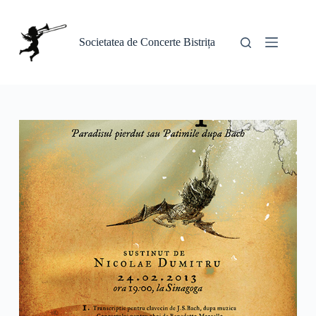
Sari
la
conținut
Societatea de Concerte Bistrița