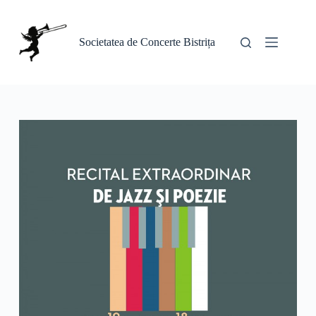
Sari
la
conținut
Societatea de Concerte Bistrița