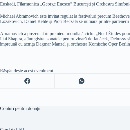
Euskadi, Filarmonica „George Enescu” București și Orchestra Simfonic
Michael Abramovich este invitat regulat la festivaluri precum Beethov
Lozakovich, Daniel Behle și Piotr Beczala se numără printre partenerii 
Abramovich a prezentat în premiera mondială ciclul „Neuf Études pour pi
Ittai Shapira, a înregistrat sonatele pentru vioară de Janácek, Debuss
împreună cu actrița Dagmar Manzel și orchestra Komische Oper Berlin
Răspândește acest eveniment
Conturi pentru donații
Cont în LEI