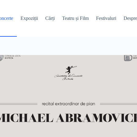
ncerte
Expoziții
Cărți
Teatru și Film
Festivaluri
Despre