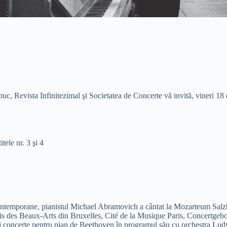
c, Revista Infinitezimal şi Societatea de Concerte vă invită, vineri 18 
ele nr. 3 şi 4
ri contemporane, pianistul Michael Abramovich a cântat la Mozarteum Sa
 des Beaux-Arts din Bruxelles, Cité de la Musique Paris, Concertge
i concerte pentru pian de Beethoven în programul său cu orchestra Ludw