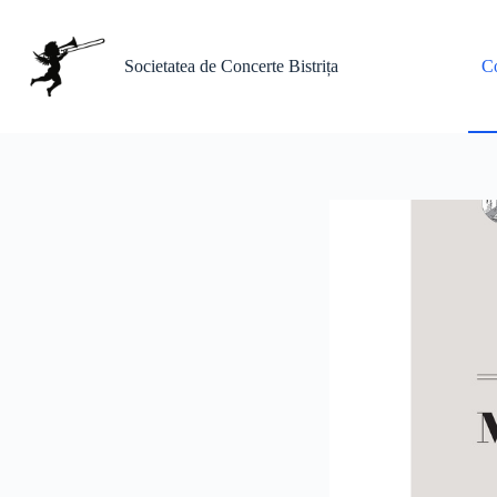
Sari
la
conținut
Societatea de Concerte Bistrița
Co