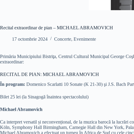
Recital extraordinar de pian – MICHAEL ABRAMOVICH
17 octombrie 2024
Concerte
,
Evenimente
Primăria Municipiului Bistriţa, Centrul Cultural Municipal George Coşbu
extraordinar:
RECITAL DE PIAN: MICHAEL ABRAMOVICH
În program:
Domenico Scarlatti 10 Sonate (K 21-30) şi J.S. Bach Partit
Bilet 25 lei (la Sinagogă înaintea spectacolului)
Michael Abramovich
Ca interpret versatil și neconvențional, de la muzica barocă la lucră
Köln, Symphony Hall Birmingham, Carnegie Hall din New York, Palais
Michael Abramovich a efectuat un turneu în Africa de Sud cu cele cinc