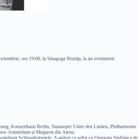
octombrie, ora 19:00, la Sinagoga Bistriţa, la un eveniment
lzburg, Konzerthaus Berlin, Staatsoper Unter den Linden, Philharmonie
bouw Amsterdam și Megaron din Atena.
igsburg Schlossfestspiele. A apărut ca solist cu Orquesta Sinfónica de