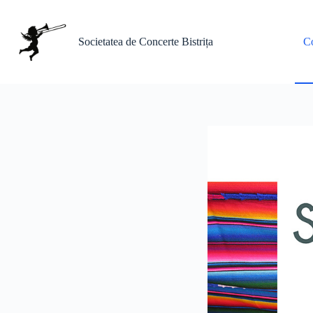
Sari
la
conținut
Societatea de Concerte Bistrița
Co