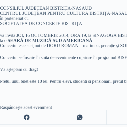
CONSILIUL JUDEŢEAN BISTRIŢA-NĂSĂUD
CENTRUL JUDEŢEAN PENTRU CULTURĂ BISTRIŢA-NĂSĂ
în parteneriat cu
SOCIETATEA DE CONCERTE BISTRIŢA
vă invită JOI, 16 OCTOMBRIE 2014, ORA 19, la SINAGOGA BI
la o
SEARĂ DE MUZICĂ SUD AMERICANĂ
Concertul este susţinut de DORU ROMAN – marimba, percuţie şi 
Concertul se înscrie în suita de evenimente cuprinse în programul BISFE
Vă aşteptăm cu drag!
Pretul unui bilet este 10 lei. Pentru elevi, studenti si pensionari, pretul bi
Răspândește acest eveniment