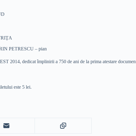
UD
STRIŢA
SORIN PETRESCU – pian
ST 2014, dedicat împlinirii a 750 de ani de la prima atestare documenta
letului este 5 lei.