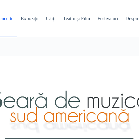
ncerte
Expoziții
Cărți
Teatru și Film
Festivaluri
Despre