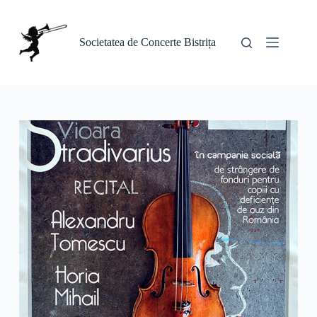
Sari
la
conținut
Societatea de Concerte Bistrița