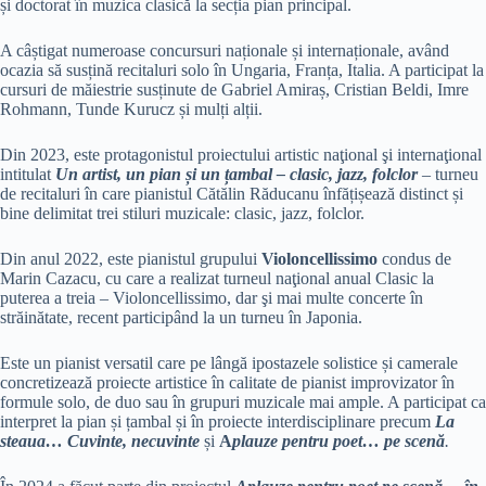
și doctorat în muzica clasică la secția pian principal.
A câștigat numeroase concursuri naționale și internaționale, având
ocazia să susțină recitaluri solo în Ungaria, Franța, Italia. A participat la
cursuri de măiestrie susținute de Gabriel Amiraș, Cristian Beldi, Imre
Rohmann, Tunde Kurucz și mulți alții.
Din 2023, este protagonistul proiectului artistic naţional şi internaţional
intitulat
Un artist, un pian și un țambal – clasic, jazz, folclor
– turneu
de recitaluri în care pianistul Cătălin Răducanu înfățișează distinct și
bine delimitat trei stiluri muzicale: clasic, jazz, folclor.
Din anul 2022, este pianistul grupului
Violoncellissimo
condus de
Marin Cazacu, cu care a realizat turneul naţional anual Clasic la
puterea a treia – Violoncellissimo, dar şi mai multe concerte în
străinătate, recent participând la un turneu în Japonia.
Este un pianist versatil care pe lângă ipostazele solistice și camerale
concretizează proiecte artistice în calitate de pianist improvizator în
formule solo, de duo sau în grupuri muzicale mai ample. A participat ca
interpret la pian și țambal și în proiecte interdisciplinare precum
La
steaua… Cuvinte, necuvinte
și
A
plauze pentru poet… pe scenă
.