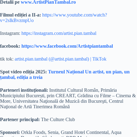
Detalii pe
www.ArtistPianTambal.ro
Filmul ediției a II-a:
https://www.youtube.com/watch?
v=2sIkBvzmpUo
Instagram:
https://instagram.com/artist.pian.tambal
facebook:
https://www.facebook.com/Artistpiantambal
tik tok:
artist.pian.tambal (@artist.pian.tambal) | TikTok
Spot video ediția 2025:
Turneul Național Un artist, un pian, un
țambal, ediția a treia
Parteneri instituţionali:
Institutul Cultural Român, Primăria
Municipiului București, prin CREART, Grădina cu Filme – Cinema &
More, Universitatea Naţională de Muzică din Bucureşti, Centrul
Naţional de Artă Tinerimea Română
Partener principal:
The Culture Club
Sponsori:
Orkla Foods, Senia, Grand Hotel Continental, Aqua