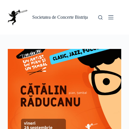
Sari
la
conținut
Societatea de Concerte Bistrița