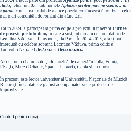
În 2024 a făcut parte din proiectul
Aplauze pentru poet pe scenă… în
Italia
, reluat în 2025 sub numele
Aplauze pentru poet pe scenă… în
Spania
, care a avut rolul de a duce poezia românească în mijlocul celor
mai mari comunități de români din afara țării.
Tot în 2024, a participat la prima ediţie a proiectului itinerant
Turnee
de poveste pretutindeni,
în care a susţinut două recitaluri alături de
Leontina Văduva la Lausanne şi la Paris. În 2024-2025, a susținut,
împreună cu celebra soprană Leontina Văduva, prima ediţie a
Turneului Național
Bella voce, Bella muzica.
A susţinut recitaluri solo şi de muzică de cameră în Italia, Franţa,
Elveţia, Marea Britanie, Spania, Ungaria, Cehia şi nu numai.
În prezent, este lector universitar al Universităţii Naţionale de Muzică
București în calitate de pianist acompaniator și de profesor de
improvizație.
Conturi pentru donații