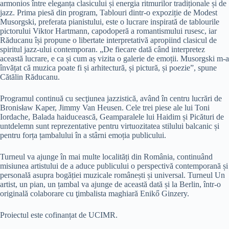
armonios între eleganța clasicului și energia ritmurilor tradiționale și de
jazz. Prima piesă din program, Tablouri dintr-o expoziție de Modest
Musorgski, preferata pianistului, este o lucrare inspirată de tablourile
pictorului Viktor Hartmann, capodoperă a romantismului rusesc, iar
Răducanu își propune o libertate interpretativă apropiind clasicul de
spiritul jazz-ului contemporan. „De fiecare dată când interpretez
această lucrare, e ca și cum aș vizita o galerie de emoții. Musorgski m-a
învățat că muzica poate fi și arhitectură, și pictură, și poezie”, spune
Cătălin Răducanu.
Programul continuă cu secţiunea jazzistică, având în centru lucrări de
Bronisław Kaper, Jimmy Van Heusen. Cele trei piese ale lui Toni
Iordache, Balada haiducească, Geamparalele lui Haidim și Picături de
untdelemn sunt reprezentative pentru virtuozitatea stilului balcanic și
pentru forța țambalului în a stârni emoția publicului.
Turneul va ajunge în mai multe localități din România, continuând
misiunea artistului de a aduce publicului o perspectivă contemporană și
personală asupra bogăției muzicale românești și universal. Turneul Un
artist, un pian, un țambal va ajunge de această dată și la Berlin, într-o
originală colaborare cu ţimbalista maghiară Enikő Ginzery.
Proiectul este cofinanțat de UCIMR.