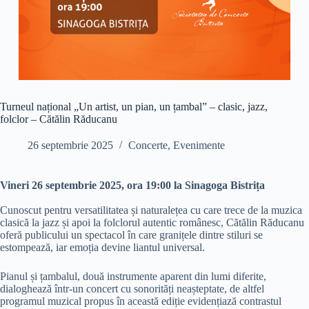
Turneul național „Un artist, un pian, un țambal” – clasic, jazz,
folclor – Cătălin Răducanu
26 septembrie 2025
Concerte
,
Evenimente
Vineri 26 septembrie 2025, ora 19:00 la Sinagoga Bistrița
Cunoscut pentru versatilitatea și naturalețea cu care trece de la muzica
clasică la jazz și apoi la folclorul autentic românesc, Cătălin Răducanu
oferă publicului un spectacol în care granițele dintre stiluri se
estompează, iar emoția devine liantul universal.
Pianul și țambalul, două instrumente aparent din lumi diferite,
dialoghează într-un concert cu sonorități neașteptate, de altfel
programul muzical propus în această ediție evidențiază contrastul