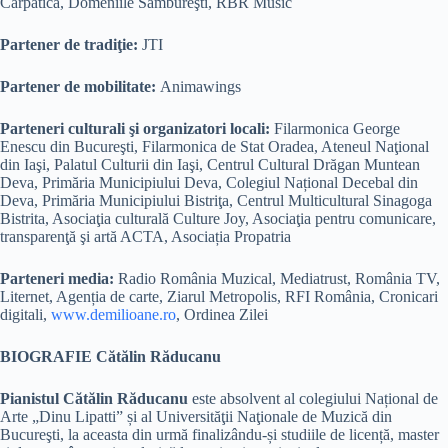
Carpatica, Domeniile Sâmbureşti, RBR Music
Partener de tradiţie:
JTI
Partener de mobilitate:
Animawings
Parteneri culturali şi organizatori locali:
Filarmonica George
Enescu din Bucureşti, Filarmonica de Stat Oradea, Ateneul Naţional
din Iaşi, Palatul Culturii din Iaşi, Centrul Cultural Drăgan Muntean
Deva, Primăria Municipiului Deva, Colegiul Național Decebal din
Deva, Primăria Municipiului Bistriţa, Centrul Multicultural Sinagoga
Bistrita, Asociaţia culturală Culture Joy, Asociaţia pentru comunicare,
transparenţă şi artă ACTA, Asociația Propatria
Parteneri media:
Radio România Muzical, Mediatrust, România TV,
Liternet, Agenția de carte, Ziarul Metropolis, RFI România, Cronicari
digitali,
www.demilioane.ro
, Ordinea Zilei
BIOGRAFIE Cătălin Răducanu
Pianistul Cătălin Răducanu
este absolvent al colegiului Național de
Arte „Dinu Lipatti” și al Universităţii Naţionale de Muzică din
Bucureşti, la aceasta din urmă finalizându-și studiile de licență, master