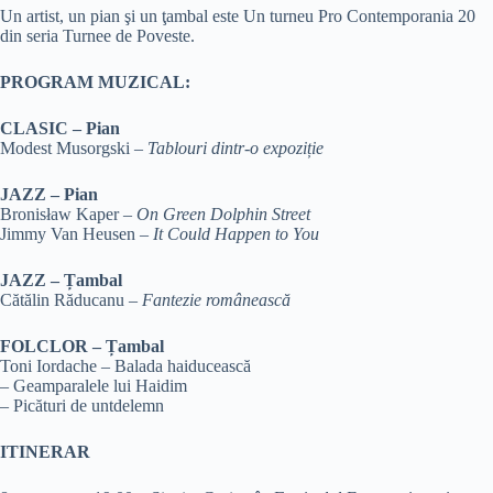
Un artist, un pian şi un ţambal este Un turneu Pro Contemporania 20
din seria Turnee de Poveste.
PROGRAM MUZICAL:
CLASIC – Pian
Modest Musorgski –
Tablouri dintr-o expoziție
JAZZ – Pian
Bronisław Kaper –
On Green Dolphin Street
Jimmy Van Heusen –
It Could Happen to You
JAZZ – Țambal
Cătălin Răducanu –
Fantezie românească
FOLCLOR – Țambal
Toni Iordache – Balada haiducească
– Geamparalele lui Haidim
– Picături de untdelemn
ITINERAR