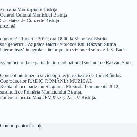
Primăria Municipiului Bistrița
Centrul Cultural Municipal Bistrița
Societatea de Concerte Bistrița
prezintă
duminică 11 martie 2012, ora 18:00 la Sinagoga Bistrița
sub genericul
Vă place Bach?
violoncelistul
Răzvan Suma
interpretează integrala suitelor pentru violoncel solo de J. S. Bach.
Evenimentul face parte din turneul național susținut de Răzvan Suma.
Concept multimedia și videoproiecții realizate de Tom Brânduș
Coproducator RADIO ROMÂNIA MUZICAL
Recitalul face parte din Stagiunea Muzicală Permanentă 2012,
susținută de Primăria Municipiului Bistrița.
Parteneri media: MagicFM 99.3 și As TV Bistrița.
Conturi pentru donații