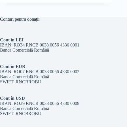
susținut
de
cvartetul
Tiberius
Conturi pentru donații
Cont în LEI
IBAN: RO34 RNCB 0038 0056 4330 0001
Banca Comercială Română
Cont în EUR
IBAN: RO07 RNCB 0038 0056 4330 0002
Banca Comercială Română
SWIFT: RNCBROBU
Cont în USD
IBAN: RO39 RNCB 0038 0056 4330 0008
Banca Comercială Română
SWIFT: RNCBROBU