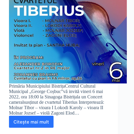
Primăria Municipiului BistrițaCentrul Cultural
Municipal „George Coșbuc”vă invită vineri 6 mai
2022, ora 18:00 la Sinagoga Bistrițala un Concert
cameralsusținut de cvartetul Tiberius Interpretează:
Molnar Tibor – vioara I Lokodi Karoly – vioara II
Molnar Jozsef – violă Zagoni Elod…
Citește mai mult
Concert
cameral