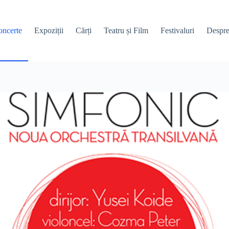
ncerte
Expoziții
Cărți
Teatru și Film
Festivaluri
Despre