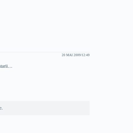
20 MAI 2009/12:49
starii…
e.