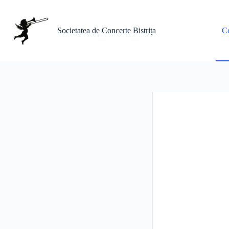
Sari
la
conținut
Societatea de Concerte Bistrița
Co