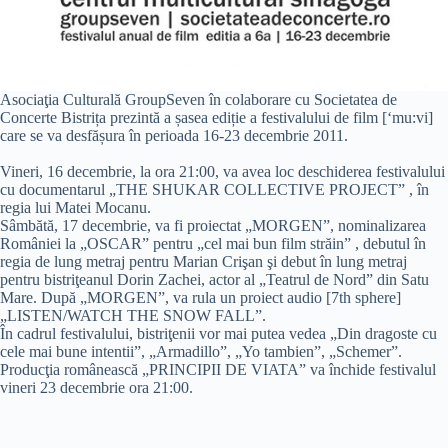
Asociaţia Culturală GroupSeven în colaborare cu Societatea de
Concerte Bistrița prezintă a șasea ediție a festivalului de film [‘mu:vi]
care se va desfășura în perioada 16-23 decembrie 2011.
Vineri, 16 decembrie, la ora 21:00, va avea loc deschiderea festivalului
cu documentarul „THE SHUKAR COLLECTIVE PROJECT” , în
regia lui Matei Mocanu.
Sâmbătă, 17 decembrie, va fi proiectat „MORGEN”, nominalizarea
României la „OSCAR” pentru „cel mai bun film străin” , debutul în
regia de lung metraj pentru Marian Crişan şi debut în lung metraj
pentru bistriţeanul Dorin Zachei, actor al „Teatrul de Nord” din Satu
Mare. După „MORGEN”, va rula un proiect audio [7th sphere]
„LISTEN/WATCH THE SNOW FALL”.
În cadrul festivalului, bistriţenii vor mai putea vedea „Din dragoste cu
cele mai bune intentii”, „Armadillo”, „Yo tambien”, „Schemer”.
Producţia românească „PRINCIPII DE VIATA” va închide festivalul
vineri 23 decembrie ora 21:00.