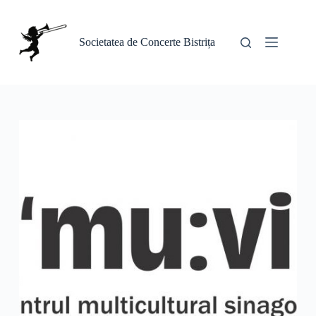
Sari
la
conținut
Societatea de Concerte Bistrița